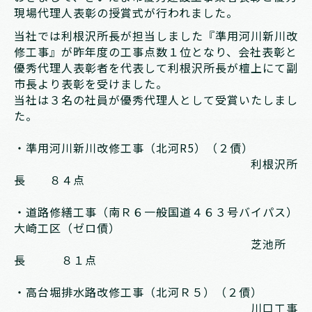
現場代理人表彰の授賞式が行われました。
当社では利根沢所長が担当しました『準用河川新川改
修工事』が昨年度の工事点数１位となり、会社表彰と
優秀代理人表彰者を代表して利根沢所長が檀上にて副
市長より表彰を受けました。
当社は３名の社員が優秀代理人として受賞いたしまし
た。
・準用河川新川改修工事（北河R5）（２債）
利根沢所
長 ８４点
・道路修繕工事（南Ｒ６一般国道４６３号バイパス）
大崎工区（ゼロ債）
芝池所
長 ８１点
・高台堀排水路改修工事（北河Ｒ５）（２債）
川口工事