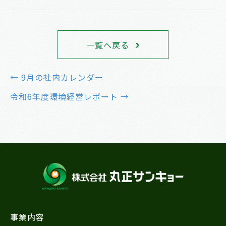
一覧へ戻る
← 9月の社内カレンダー
投
令和6年度環境経営レポート →
稿
ナ
ビ
ゲ
ー
シ
ョ
事業内容
ン